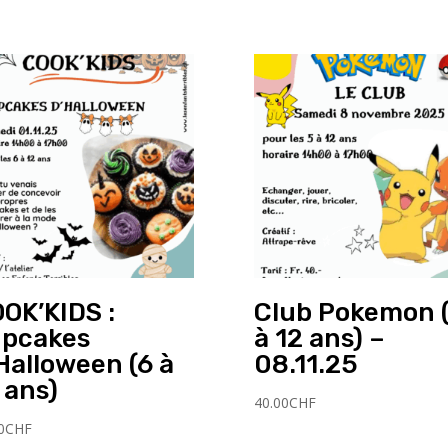
OK’KIDS :
Club Pokemon 
pcakes
à 12 ans) –
Halloween (6 à
08.11.25
 ans)
40.00
CHF
0
CHF