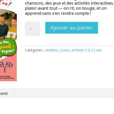
chansons, des jeux et des activités interactives.
plaisir avant tout — on rit, on bouge, et on
apprend sans s’en rendre compte !
quantité
Ajouter au panier
de
FUN
ENGLISH
KIDS
(9
Catégories :
Ateliers
,
Cours
,
enfants 5 à 12 ans
à
12
ans)
ment