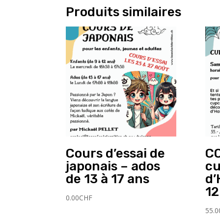
Produits similaires
Cours d’essai de
CO
japonais – ados
cu
de 13 à 17 ans
d’
12
0.00
CHF
55.0