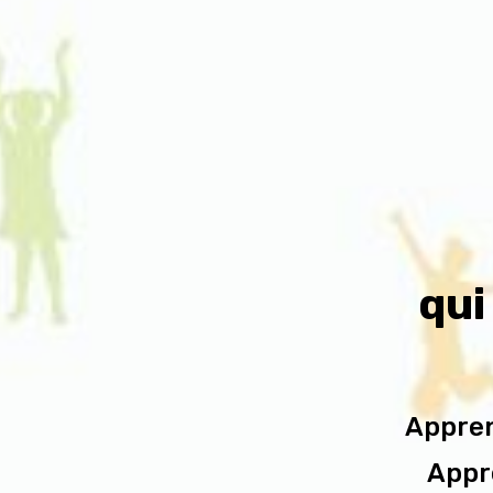
qui
Appren
Appre