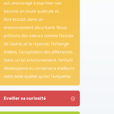
est, encouragé à exprimer ses
besoins en toute quiétude et
être écouté, dans un
environnement sécuritaire
. Nous
prônons des valeurs comme l
‘écoute
de l’autre, et la réponse, l’échange
d’idées, l’acceptation des différences
.
Dans un tel environnement, l’enfant
développera ou conservera d’ailleurs
cette belle qualité qu’est l’empathie.
Eveiller sa curiosité