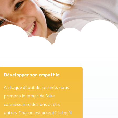
Développer son empathie
A chaque début de journée, nous
prenons le temps de faire
connaissance des uns et des
autres.
Chacun est accepté tel qu’il