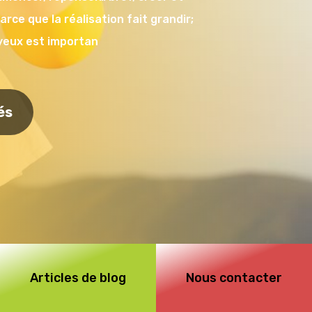
arce que la réalisation fait grandir;
 yeux est importan
és
Articles de blog
Nous contacter