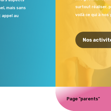
surtout réaliser, p
l, mais sans
voilà ce qui à nos
t appel au
Nos activit
Page "parents"