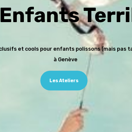
Enfants Terr
nclusifs et cools pour enfants polissons (mais pas t
à Genève
Les Ateliers