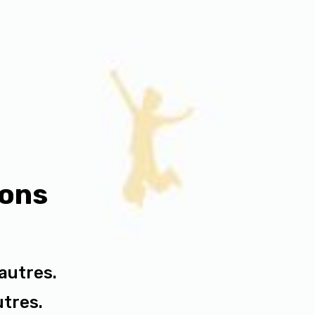
ions
autres.
utres.