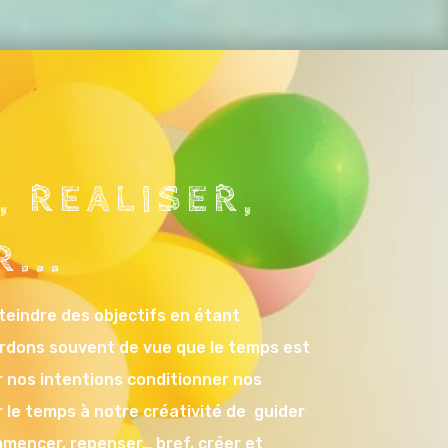
, REALISER,
...
teindre des objectifs en étant
erdons souvent de vue que le temps est
er nos intentions conditionner nos
r le temps à notre créativité de guider
mencer, repenser… bref, créer et