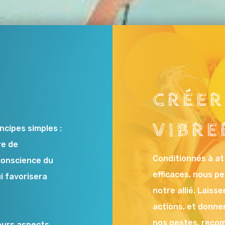
CRÉER
VIBRER
ncipes simples :
re de
Conditionnés à at
conscience du
efficaces, nous p
i favorisera
notre allié. Laiss
.
actions, et donne
nos gestes, recom
eurs aspects