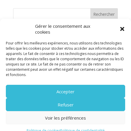
Rechercher
Gérer le consentement aux
cookies
Pour offrir les meilleures expériences, nous utilisons des technologies
telles que les cookies pour stocker et/ou accéder aux informations des
appareils. Le fait de consentir à ces technologies nous permettra de
traiter des données telles que le comportement de navigation ou les ID
uniques sur ce site. Le fait de ne pas consentir ou de retirer son
consentement peut avoir un effet négatif sur certaines caractéristiques
et fonctions.
Suivez-nous sur les réseaux sociaux pour
Accepter
être informé(s) dès que possible des
prochains ateliers créés
Refuser
Voir les préférences
Politique de cookies
Politique de confidentialité