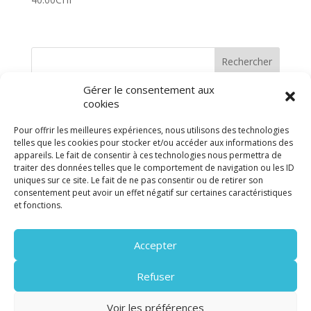
Rechercher
Gérer le consentement aux
cookies
Pour offrir les meilleures expériences, nous utilisons des technologies
telles que les cookies pour stocker et/ou accéder aux informations des
appareils. Le fait de consentir à ces technologies nous permettra de
traiter des données telles que le comportement de navigation ou les ID
uniques sur ce site. Le fait de ne pas consentir ou de retirer son
consentement peut avoir un effet négatif sur certaines caractéristiques
et fonctions.
Suivez-nous sur les réseaux sociaux pour
Accepter
être informé(s) dès que possible des
prochains ateliers créés
Refuser
Voir les préférences