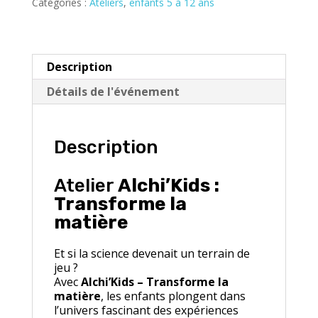
la
Catégories :
Ateliers
,
enfants 5 à 12 ans
matière
(6
à
12
Description
ans)
Détails de l'événement
Description
Atelier
Alchi’Kids :
Transforme la
matière
Et si la science devenait un terrain de
jeu ?
Avec
Alchi’Kids – Transforme la
matière
, les enfants plongent dans
l’univers fascinant des expériences