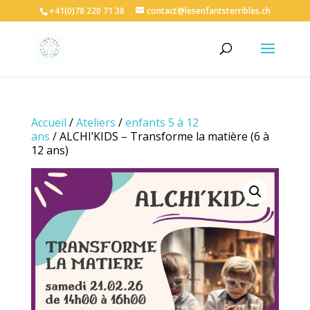
+41(0)78 220 71 38
contact@lesenfantsterribles.ch
Accueil
/
Ateliers
/
enfants 5 à 12
ans
/ ALCHI’KIDS – Transforme la matière (6 à
12 ans)