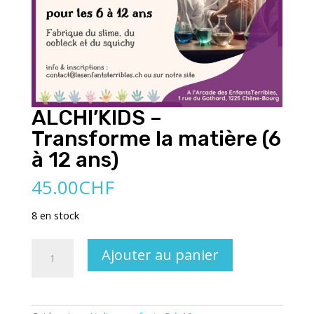
ALCHI’KIDS –
Transforme la matière (6
à 12 ans)
45.00
CHF
8 en stock
quantité
Ajouter au panier
de
ALCHI'KIDS
-
Transforme