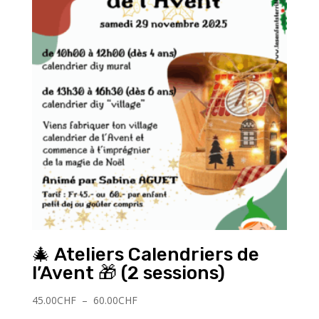
🎄 Ateliers Calendriers de
l’Avent 🎁 (2 sessions)
Plage
45.00
CHF
–
60.00
CHF
de