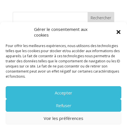
prix :
45.00CHF
Rechercher
à
60.00CHF
Gérer le consentement aux
cookies
Pour offrir les meilleures expériences, nous utilisons des technologies
telles que les cookies pour stocker et/ou accéder aux informations des
appareils. Le fait de consentir à ces technologies nous permettra de
traiter des données telles que le comportement de navigation ou les ID
uniques sur ce site. Le fait de ne pas consentir ou de retirer son
consentement peut avoir un effet négatif sur certaines caractéristiques
et fonctions.
Suivez-nous sur les réseaux sociaux pour
Accepter
être informé(s) dès que possible des
prochains ateliers créés
Refuser
Voir les préférences